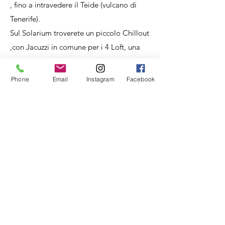
, fino a intravedere il Teide (vulcano di
Tenerife).
Sul Solarium troverete un piccolo Chillout
,con Jacuzzi in comune per i 4 Loft, una
doccia e alcuni puff per rilassarsi o
prendere il sole.
Phone
Email
Instagram
Facebook